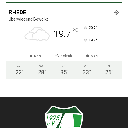
RHEDE
Überwiegend Bewölkt
°
20.7
°
C
19.7
°
19.4
62 %
2.5kmh
63 %
FR.
SA.
SO.
MO.
DI.
22
°
28
°
35
°
33
°
26
°