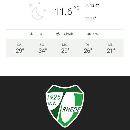
°
12.4
°
C
11.6
°
11
88 %
1.6kmh
7 %
SA.
SO.
MO.
DI.
MI.
29
°
34
°
29
°
26
°
21
°