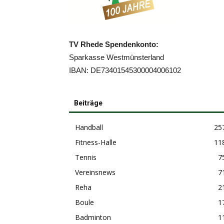
TV Rhede Spendenkonto:
Sparkasse Westmünsterland
IBAN: DE73401545300004006102
Beiträge
Handball
25
Fitness-Halle
11
Tennis
7
Vereinsnews
7
Reha
2
Boule
1
Badminton
1