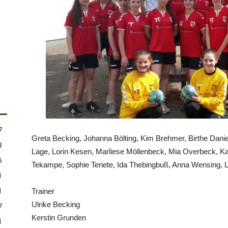
7
Greta Becking, Johanna Bölting, Kim Brehmer, Birthe Danie
8
Lage, Lorin Kesen, Marliese Möllenbeck, Mia Overbeck, Ka
5
Tekampe, Sophie Teriete, Ida Thebingbuß, Anna Wensing, 
1
1
Trainer
Ulrike Becking
7
Kerstin Grunden
1