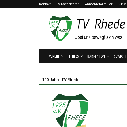
Kontakt
TV Nachrichten
Anmeldeformular
Kurse
TV
Rhede
1925
e.V.
VEREIN
FITNESS
BADMINTON
GEWICHT
100 Jahre TV Rhede