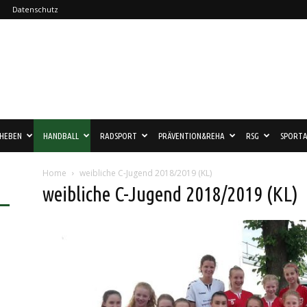
Datenschutz
HEBEN
HANDBALL
RADSPORT
PRÄVENTION&REHA
RSG
SPORTA
Home
weibliche C-Jugend 2018/2019 (KL)
weibliche C-Jugend 2018/2019 (KL)