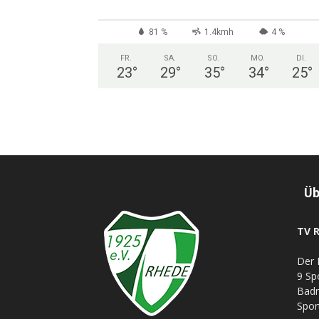
81 %
1.4kmh
4 %
FR.
SA.
SO.
MO.
DI.
23
°
29
°
35
°
34
°
25
°
Üb
TV R
Der 
9 Sp
Badm
Spor