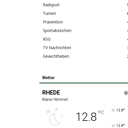
Radsport
Turnen
Prävention
Sportabzeichen
RSG
TV Nachrichten
Gewichtheben
Wetter
RHEDE
Klarer Himmel
°
12.8
°
C
12.8
°
12.8