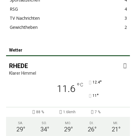
RSG
4
TV Nachrichten
3
Gewichtheben
2
Wetter
RHEDE
Klarer Himmel
°
12.4
°
C
11.6
°
11
88 %
1.6kmh
7 %
SA.
SO.
MO.
DI.
MI.
29
°
34
°
29
°
26
°
21
°