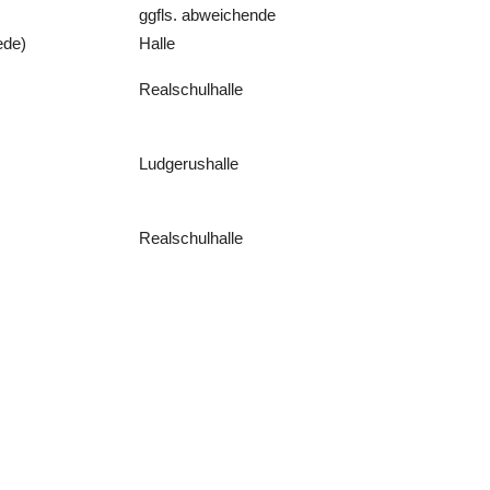
ggfls. abweichende
ede)
Halle
Realschulhalle
Ludgerushalle
Realschulhalle