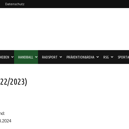
Datenschutz
HEBEN
HANDBALL
RADSPORT
PRÄVENTION&REHA
RSG
SPORTA
022/2023)
nd:
3.2024