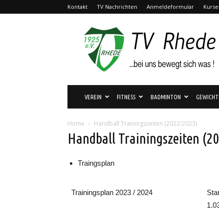
Kontakt
TV Nachrichten
Anmeldeformular
Kurse
TV
Rhede
1925
e.V.
VEREIN
FITNESS
BADMINTON
GEWICHT
Home
Handball Trainingszeiten (2022/2023)
Handball Trainingszeiten (2
Traingsplan
Trainingsplan 2023 / 2024
Sta
1.0