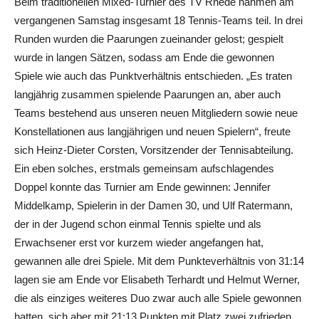
Beim traditionellen Mixed-Turnier des TV Rhede nahmen am
vergangenen Samstag insgesamt 18 Tennis-Teams teil. In drei
Runden wurden die Paarungen zueinander gelost; gespielt
wurde in langen Sätzen, sodass am Ende die gewonnen
Spiele wie auch das Punktverhältnis entschieden. „Es traten
langjährig zusammen spielende Paarungen an, aber auch
Teams bestehend aus unseren neuen Mitgliedern sowie neue
Konstellationen aus langjährigen und neuen Spielern“, freute
sich Heinz-Dieter Corsten, Vorsitzender der Tennisabteilung.
Ein eben solches, erstmals gemeinsam aufschlagendes
Doppel konnte das Turnier am Ende gewinnen: Jennifer
Middelkamp, Spielerin in der Damen 30, und Ulf Ratermann,
der in der Jugend schon einmal Tennis spielte und als
Erwachsener erst vor kurzem wieder angefangen hat,
gewannen alle drei Spiele. Mit dem Punkteverhältnis von 31:14
lagen sie am Ende vor Elisabeth Terhardt und Helmut Werner,
die als einziges weiteres Duo zwar auch alle Spiele gewonnen
hatten, sich aber mit 21:13 Punkten mit Platz zwei zufrieden