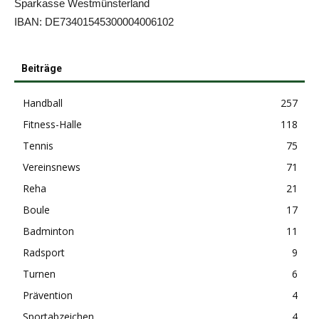
Sparkasse Westmünsterland
IBAN: DE73401545300004006102
Beiträge
Handball
257
Fitness-Halle
118
Tennis
75
Vereinsnews
71
Reha
21
Boule
17
Badminton
11
Radsport
9
Turnen
6
Prävention
4
Sportabzeichen
4