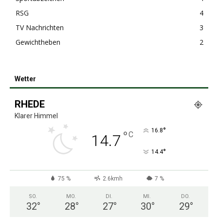
RSG
4
TV Nachrichten
3
Gewichtheben
2
Wetter
RHEDE
Klarer Himmel
°
16.8
°
C
14.7
°
14.4
75 %
2.6kmh
7 %
SO.
MO.
DI.
MI.
DO.
32
°
28
°
27
°
30
°
29
°