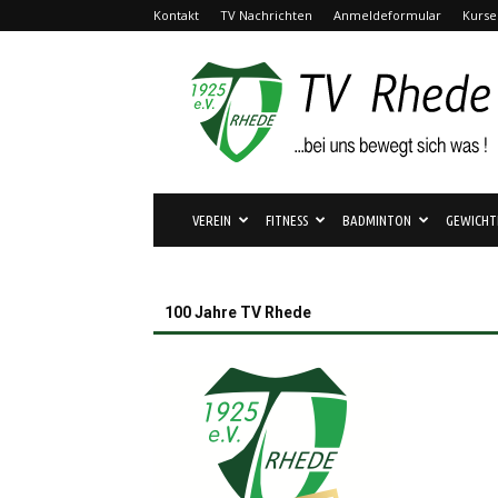
Kontakt
TV Nachrichten
Anmeldeformular
Kurse
TV
Rhede
1925
e.V.
VEREIN
FITNESS
BADMINTON
GEWICHT
100 Jahre TV Rhede