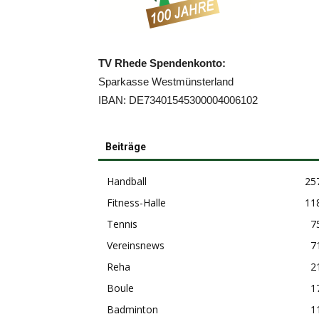
TV Rhede Spendenkonto:
Sparkasse Westmünsterland
IBAN: DE73401545300004006102
Beiträge
Handball
25
Fitness-Halle
11
Tennis
7
Vereinsnews
7
Reha
2
Boule
1
Badminton
1