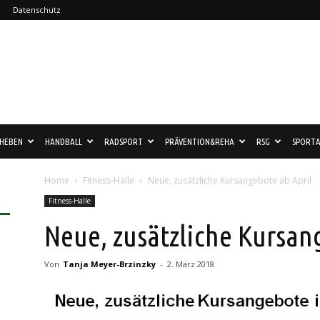
Datenschutz
HEBEN
HANDBALL
RADSPORT
PRÄVENTION&REHA
RSG
SPORTA
Home
Fitness-Halle
Neue, zusätzliche Kursangebote ab April
Fitness-Halle
Neue, zusätzliche Kursan
Von
Tanja Meyer-Brzinzky
-
2. März 2018