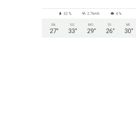
32 %
2.7kmh
4 %
SA.
SO.
MO.
DI.
MI.
27
°
33
°
29
°
26
°
30
°