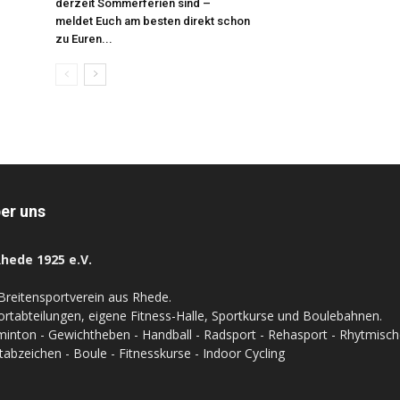
derzeit Sommerferien sind –
meldet Euch am besten direkt schon
zu Euren...
er uns
hede 1925 e.V.
Breitensportverein aus Rhede.
ortabteilungen, eigene Fitness-Halle, Sportkurse und Boulebahnen.
inton - Gewichtheben - Handball - Radsport - Rehasport - Rhytmische 
tabzeichen - Boule - Fitnesskurse - Indoor Cycling