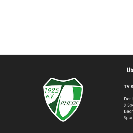
Üb
TV R
Der 
9 Sp
Badm
Spor