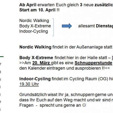
7
8
5
1
1
7
1