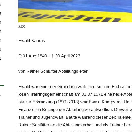
9
6
4
IM00
4
4
Ewald Kamps
3
Ω 01.Aug 1940 – † 30.April 2023
2
von Rainer Schlütter Abteilungsleiter
Ewald war einer der Gründungsväter die sich im Frühsom
losen Trainingsgemeinschaft am 01.07.1971 eine neue Abtei
bis zur Erkrankung (1971-2018) war Ewald Kamps mit Unters
Finanziellen Belange der Abteilung verantwortlich. Derweil w
Trainer und Jugendwart. Baute während dieser Zeit Talente
Rainer Schlütter an die Abteilungsarbeit und als Trainer he