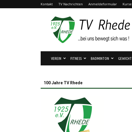
Kontakt
TV Nachrichten
Anmeldeformular
Kurse
TV
Rhede
1925
e.V.
VEREIN
FITNESS
BADMINTON
GEWICHT
100 Jahre TV Rhede