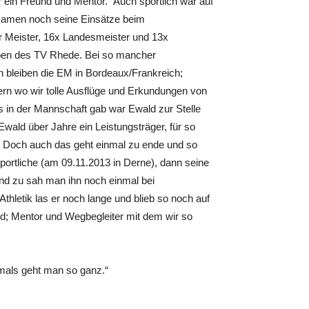
ar ein Freund und Mentor. Auch sportlich war auf
kamen noch seine Einsätze beim
r Meister, 16x Landesmeister und 13x
arben des TV Rhede. Bei so mancher
 bleiben die EM in Bordeaux/Frankreich;
n wo wir tolle Ausflüge und Erkundungen von
in der Mannschaft gab war Ewald zur Stelle
ald über Jahre ein Leistungsträger, für so
. Doch auch das geht einmal zu ende und so
ortliche (am 09.11.2013 in Derne), dann seine
und zu sah man ihn noch einmal bei
thletik las er noch lange und blieb so noch auf
nd; Mentor und Wegbegleiter mit dem wir so
mals geht man so ganz.“