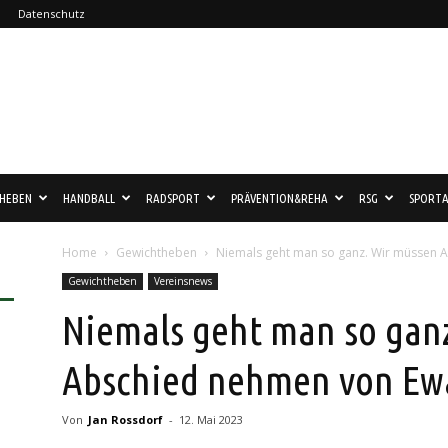
Datenschutz
HEBEN
HANDBALL
RADSPORT
PRÄVENTION&REHA
RSG
SPORTA
Home
Gewichtheben
Niemals geht man so ganz. Wir müssen 
Gewichtheben
Vereinsnews
Niemals geht man so gan
Abschied nehmen von Ew
Von
Jan Rossdorf
-
12. Mai 2023