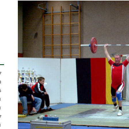
7
8
5
1
1
7
1