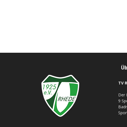
Üb
TV R
Der 
9 Sp
Badm
Spor