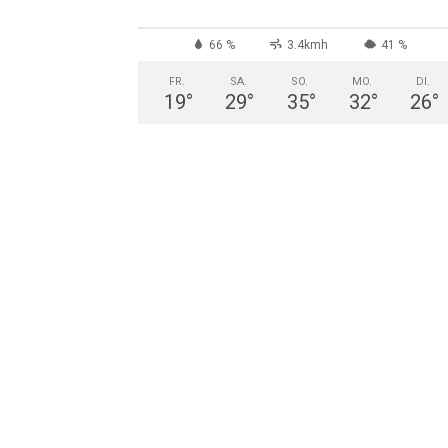
66 %
3.4kmh
41 %
FR.
SA.
SO.
MO.
DI.
19
°
29
°
35
°
32
°
26
°