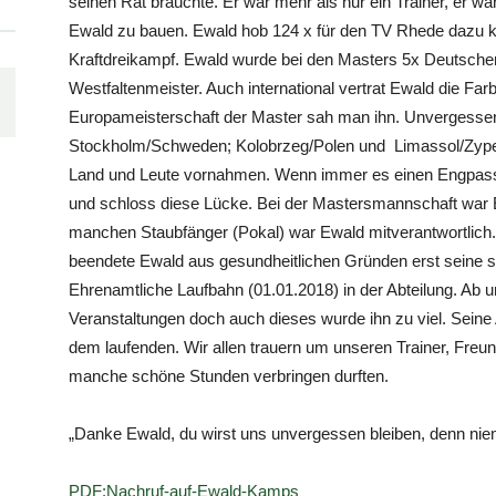
seinen Rat brauchte. Er war mehr als nur ein Trainer, er w
Ewald zu bauen. Ewald hob 124 x für den TV Rhede dazu 
Kraftdreikampf. Ewald wurde bei den Masters 5x Deutsche
Westfaltenmeister. Auch international vertrat Ewald die F
Europameisterschaft der Master sah man ihn. Unvergessen
Stockholm/Schweden; Kolobrzeg/Polen und Limassol/Zyper
Land und Leute vornahmen. Wenn immer es einen Engpass 
und schloss diese Lücke. Bei der Mastersmannschaft war Ew
manchen Staubfänger (Pokal) war Ewald mitverantwortlich
beendete Ewald aus gesundheitlichen Gründen erst seine sp
Ehrenamtliche Laufbahn (01.01.2018) in der Abteilung. Ab 
Veranstaltungen doch auch dieses wurde ihn zu viel. Seine A
dem laufenden. Wir allen trauern um unseren Trainer, Freu
manche schöne Stunden verbringen durften.
„Danke Ewald, du wirst uns unvergessen bleiben, denn nie
PDF:Nachruf-auf-Ewald-Kamps