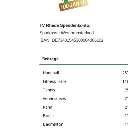
TV Rhede Spendenkonto:
Sparkasse Westmünsterland
IBAN: DE73401545300004006102
Beiträge
Handball
25
Fitness-Halle
11
Tennis
7
Vereinsnews
7
Reha
2
Boule
1
Badminton
1