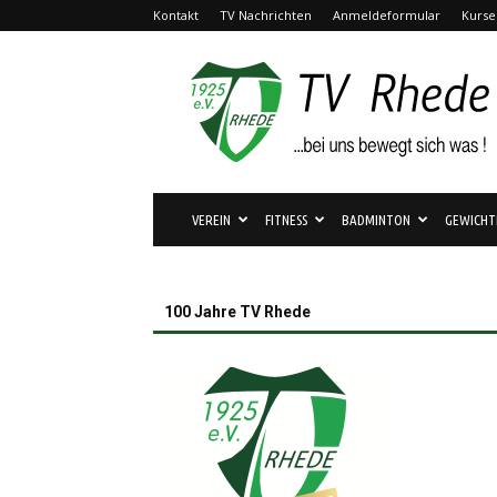
Kontakt
TV Nachrichten
Anmeldeformular
Kurse
TV
Rhede
1925
e.V.
VEREIN
FITNESS
BADMINTON
GEWICHT
100 Jahre TV Rhede