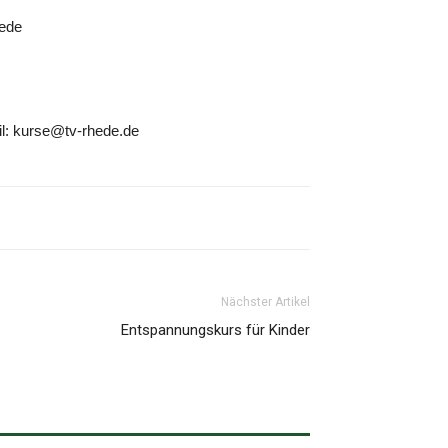
hede
l: kurse@tv-rhede.de
Nächster Artikel
Entspannungskurs für Kinder