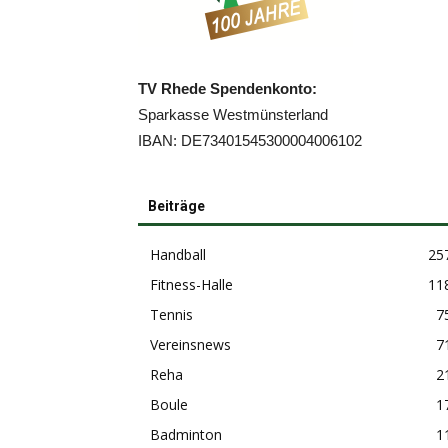
TV Rhede Spendenkonto:
Sparkasse Westmünsterland
IBAN: DE73401545300004006102
Beiträge
Handball
25
Fitness-Halle
11
Tennis
7
Vereinsnews
7
Reha
2
Boule
1
Badminton
1