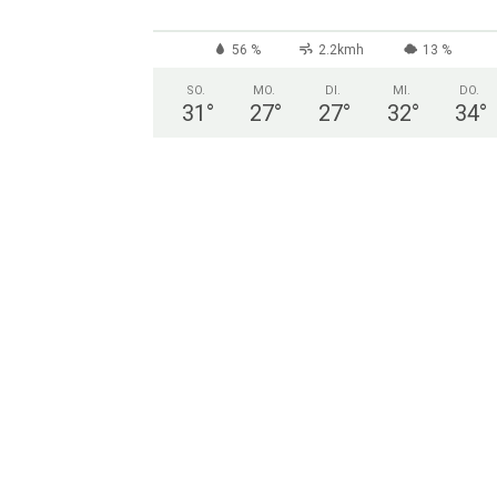
56 %
2.2kmh
13 %
SO.
MO.
DI.
MI.
DO.
31
°
27
°
27
°
32
°
34
°