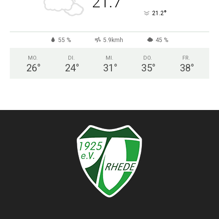
21.7
°
21.2
55 %
5.9kmh
45 %
MO.
DI.
MI.
DO.
FR.
26
°
24
°
31
°
35
°
38
°