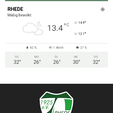
RHEDE
Mäßig Bewölkt
°
14.9
°
C
13.4
°
12.1
82 %
1.4kmh
27 %
SO.
MO.
DI.
MI.
DO.
32
°
26
°
26
°
30
°
32
°