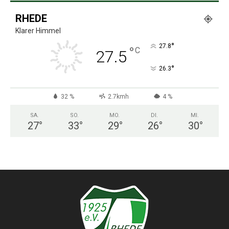
RHEDE
Klarer Himmel
°
27.8
°
C
27.5
°
26.3
32 %
2.7kmh
4 %
SA.
SO.
MO.
DI.
MI.
27
°
33
°
29
°
26
°
30
°