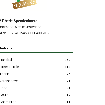
V Rhede Spendenkonto:
parkasse Westmünsterland
BAN: DE73401545300004006102
Beiträge
Handball
257
Fitness-Halle
118
Tennis
75
Vereinsnews
71
Reha
21
Boule
17
Badminton
11