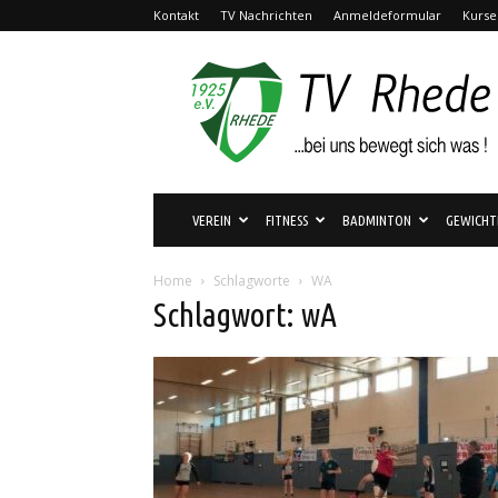
Kontakt
TV Nachrichten
Anmeldeformular
Kurse
TV
Rhede
1925
e.V.
VEREIN
FITNESS
BADMINTON
GEWICHT
Home
Schlagworte
WA
Schlagwort: wA