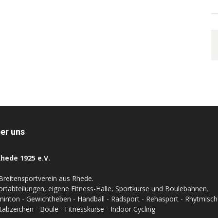
er uns
hede 1925 e.V.
Breitensportverein aus Rhede.
ortabteilungen, eigene Fitness-Halle, Sportkurse und Boulebahnen.
inton - Gewichtheben - Handball - Radsport - Rehasport - Rhytmische 
tabzeichen - Boule - Fitnesskurse - Indoor Cycling