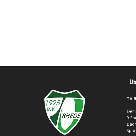
Üb
TV R
Der 
9 Sp
Badm
Spor