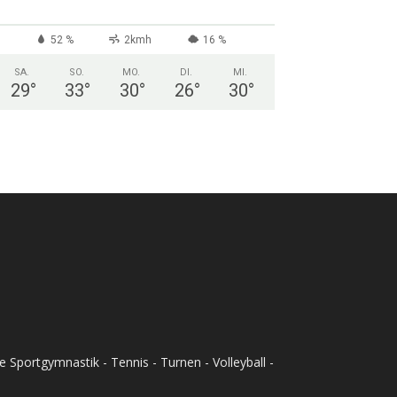
52 %
2kmh
16 %
SA.
SO.
MO.
DI.
MI.
29
°
33
°
30
°
26
°
30
°
Sportgymnastik - Tennis - Turnen - Volleyball -