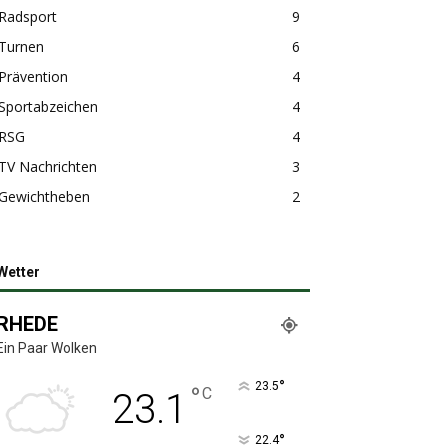
Radsport
9
Turnen
6
Prävention
4
Sportabzeichen
4
RSG
4
TV Nachrichten
3
Gewichtheben
2
Wetter
RHEDE
Ein Paar Wolken
°
23.5
°
C
23.1
°
22.4