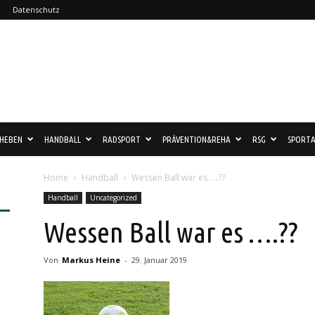
Datenschutz
HEBEN
HANDBALL
RADSPORT
PRÄVENTION&REHA
RSG
SPORTA
Home
Handball
Wessen Ball war es ….??
Handball
Uncategorized
Wessen Ball war es ….??
Von
Markus Heine
-
29. Januar 2019