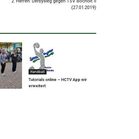
2. Herren: Derbysieg gegen TSV Bocholt II
(27.01.2019)
Handball
Tutorials online – HCTV App wir
erweitert