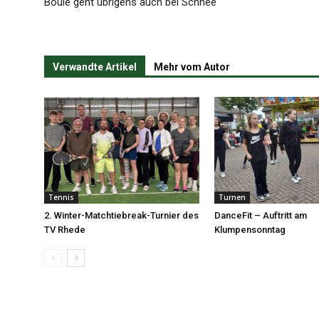
Boule geht übrigens auch bei Schnee
Verwandte Artikel
Mehr vom Autor
Tennis
Turnen
2. Winter-Matchtiebreak-Turnier des
DanceFit – Auftritt am
TV Rhede
Klumpensonntag