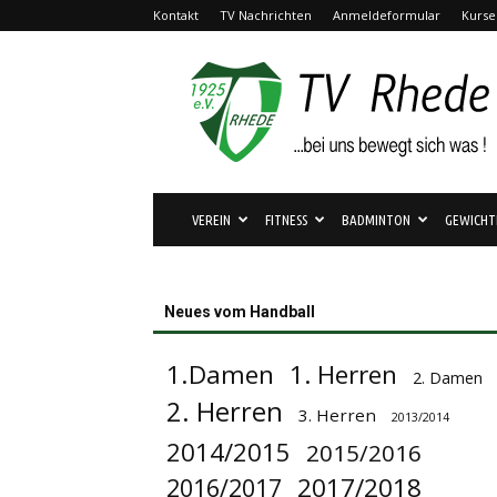
Kontakt
TV Nachrichten
Anmeldeformular
Kurse
TV
Rhede
1925
e.V.
VEREIN
FITNESS
BADMINTON
GEWICHT
Neues vom Handball
1.Damen
1. Herren
2. Damen
2. Herren
3. Herren
2013/2014
2014/2015
2015/2016
2017/2018
2016/2017