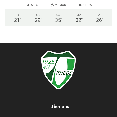
59 %
2.3kmh
100 %
FR.
SA.
SO.
MO.
DI.
21
°
29
°
35
°
32
°
26
°
Über uns