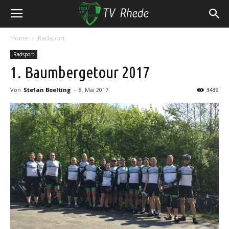
Home
Radsport
Radsport
1. Baumbergetour 2017
Von
Stefan Boelting
-
8. Mai 2017
3439