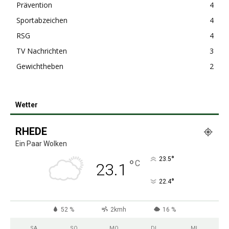
Prävention
4
Sportabzeichen
4
RSG
4
TV Nachrichten
3
Gewichtheben
2
Wetter
RHEDE
Ein Paar Wolken
°
23.5
°
C
23.1
°
22.4
52 %
2kmh
16 %
SA.
SO.
MO.
DI.
MI.