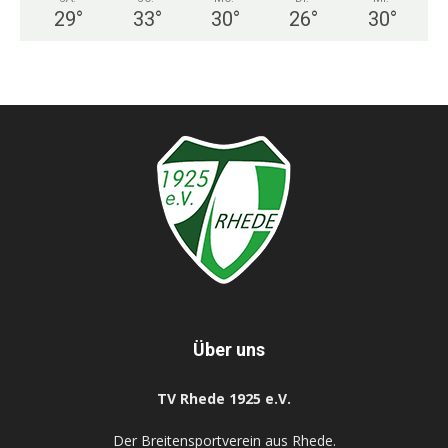
29
°
33
°
30
°
26
°
30
°
Über uns
TV Rhede 1925 e.V.
Der Breitensportverein aus Rhede.