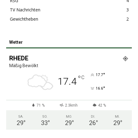
RSG
4
TV Nachrichten
3
Gewichtheben
2
Wetter
RHEDE
Mäßig Bewölkt
°
17.7
°
C
17.4
°
16.6
71 %
2.3kmh
42 %
SA.
SO.
MO.
DI.
MI.
29
°
33
°
29
°
26
°
29
°