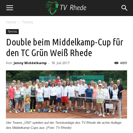
Home
Tennis
Tennis
Double beim Middelkamp-Cup für
den TC Grün Weiß Rhede
Von
Jenny Middelkamp
-
18. Juli 2017
4699
Vier Teams „Ü50“ spielten auf der Tennisanlage des TV Rhede die achte Auflage
des Middelkamp-Cups aus. (Foto: TV Rhede)