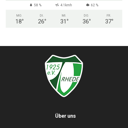
58 %
4.1kmh
62 %
MO.
DI.
MI.
DO.
FR.
18
°
26
°
31
°
36
°
37
°
Über uns