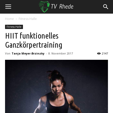
Home
Fitness-Halle
Fitness-Halle
HIIT funktionelles
Ganzkörpertraining
Von
Tanja Meyer-Brzinzky
-
8. November 2017
2147