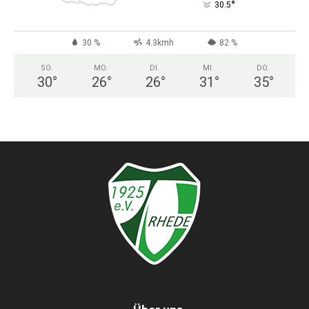
°
30.5
30 %
4.3kmh
82 %
SO.
MO.
DI.
MI.
DO.
30
°
26
°
26
°
31
°
35
°