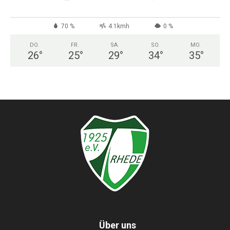
70 %
4.1kmh
0 %
DO.
FR.
SA.
SO.
MO.
26
°
25
°
29
°
34
°
35
°
Über uns