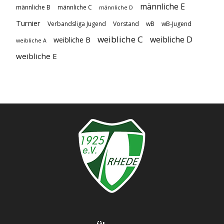
männliche E
männliche B
männliche C
männliche D
Turnier
Verbandsliga Jugend
Vorstand
wB
wB-Jugend
weibliche C
weibliche D
weibliche B
weibliche A
weibliche E