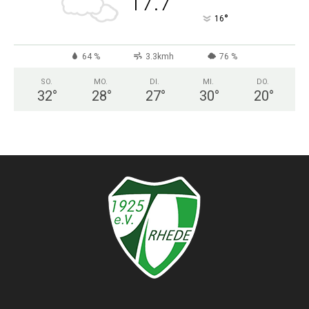
17.7
°
16
64 %
3.3kmh
76 %
SO.
MO.
DI.
MI.
DO.
32
°
28
°
27
°
30
°
20
°