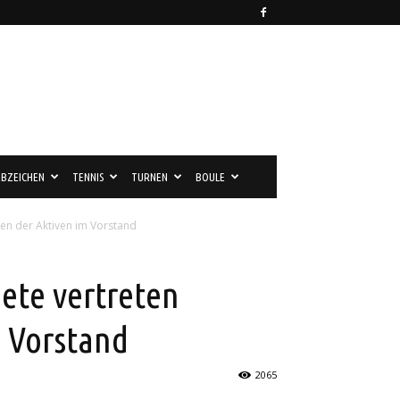
BZEICHEN
TENNIS
TURNEN
BOULE
sen der Aktiven im Vorstand
iete vertreten
m Vorstand
2065