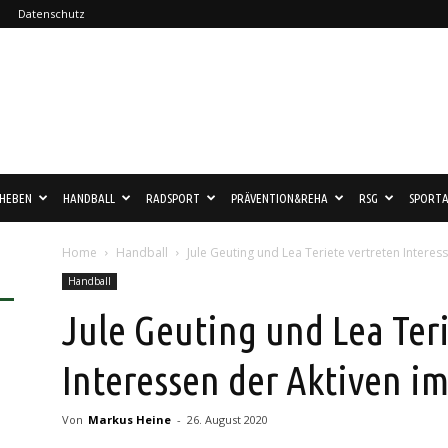
Datenschutz
HEBEN
HANDBALL
RADSPORT
PRÄVENTION&REHA
RSG
SPORTA
Home
Handball
Jule Geuting und Lea Teriete vertreten Interes
Handball
Jule Geuting und Lea Ter
Interessen der Aktiven i
Von
Markus Heine
-
26. August 2020