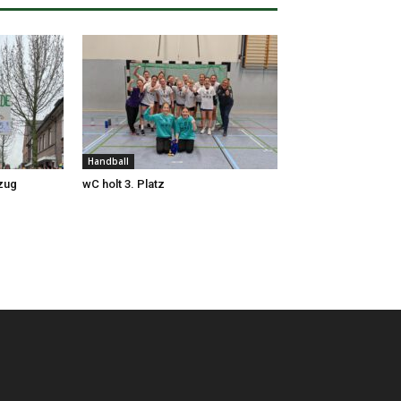
Handball
zug
wC holt 3. Platz