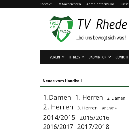
Kontakt
TV Nachrichten
Anmeldeformular
Kurse
TV
Rhede
1925
e.V.
VEREIN
FITNESS
BADMINTON
GEWICHT
Neues vom Handball
1.Damen
1. Herren
2. Damen
2. Herren
3. Herren
2013/2014
2014/2015
2015/2016
2017/2018
2016/2017