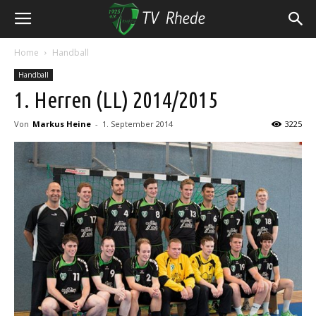
Home
Handball
Handball
1. Herren (LL) 2014/2015
Von
Markus Heine
-
1. September 2014
3225