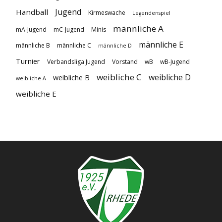
Jugend
Handball
Kirmeswache
Legendenspiel
männliche A
mA-Jugend
mC-Jugend
Minis
männliche E
männliche B
männliche C
männliche D
Turnier
Verbandsliga Jugend
Vorstand
wB
wB-Jugend
weibliche C
weibliche D
weibliche B
weibliche A
weibliche E