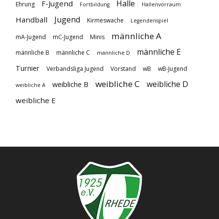
Halle
F-Jugend
Ehrung
Fortbildung
Hallenvorraum
Jugend
Handball
Kirmeswache
Legendenspiel
männliche A
mA-Jugend
mC-Jugend
Minis
männliche E
männliche B
männliche C
männliche D
Turnier
Verbandsliga Jugend
Vorstand
wB
wB-Jugend
weibliche C
weibliche D
weibliche B
weibliche A
weibliche E