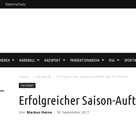
Datenschutz
HEBEN
HANDBALL
RADSPORT
PRÄVENTION&REHA
RSG
SPORTA
Home
Handball
Erfolgreicher Saison-Auftakt der II. Herren
Handball
Erfolgreicher Saison-Auft
Von
Markus Heine
-
18. September 2017