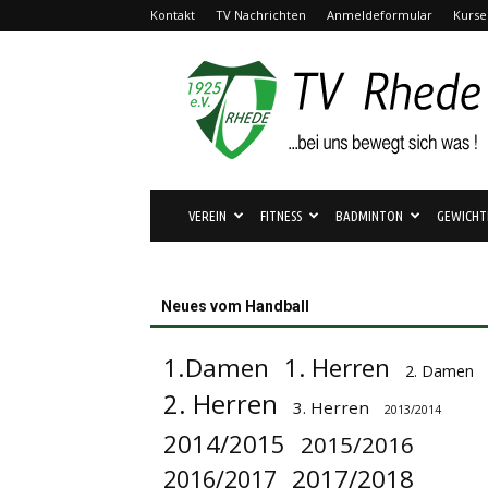
Kontakt
TV Nachrichten
Anmeldeformular
Kurse
TV
Rhede
1925
e.V.
VEREIN
FITNESS
BADMINTON
GEWICHT
Neues vom Handball
1.Damen
1. Herren
2. Damen
2. Herren
3. Herren
2013/2014
2014/2015
2015/2016
2017/2018
2016/2017