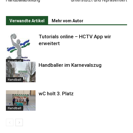
Handballabteilung
unterstützt und repräsentiert
Verwandte Artikel
Mehr vom Autor
Tutorials online – HCTV App wir
erweitert
Handball
Handballer im Karnevalszug
Handball
wC holt 3. Platz
Handball