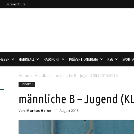
Datenschutz
HEBEN
HANDBALL
RADSPORT
PRÄVENTION&REHA
RSG
SPORTA
Home
Handball
männliche B – Jugend (KL) 2015/2016
Handball
männliche B – Jugend (K
Von
Markus Heine
-
1. August 2015