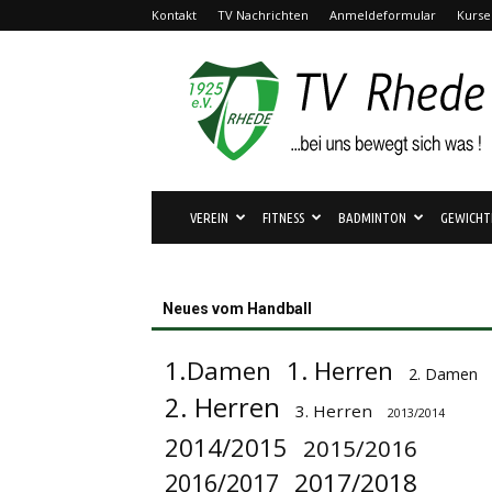
Kontakt
TV Nachrichten
Anmeldeformular
Kurse
TV
Rhede
1925
e.V.
VEREIN
FITNESS
BADMINTON
GEWICHT
Neues vom Handball
1.Damen
1. Herren
2. Damen
2. Herren
3. Herren
2013/2014
2014/2015
2015/2016
2017/2018
2016/2017