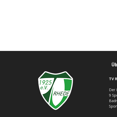
Üb
TV R
Der 
9 Sp
Badm
Spor