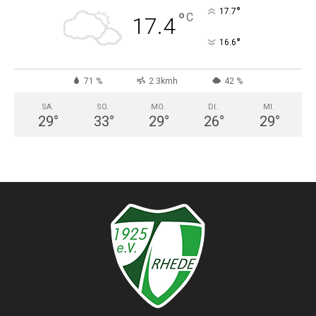
°
17.7
°
C
17.4
°
16.6
71 %
2.3kmh
42 %
SA.
SO.
MO.
DI.
MI.
29
°
33
°
29
°
26
°
29
°