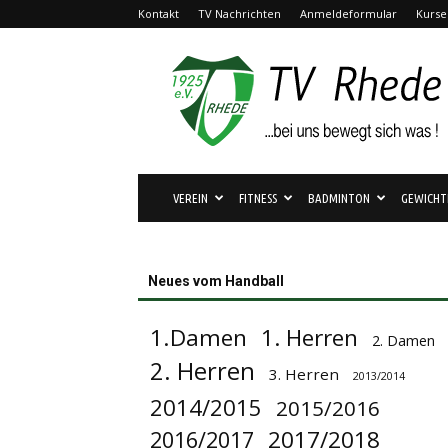
Kontakt
TV Nachrichten
Anmeldeformular
Kurse
TV
Rhede
1925
e.V.
VEREIN
FITNESS
BADMINTON
GEWICHT
Neues vom Handball
1.Damen
1. Herren
2. Damen
2. Herren
3. Herren
2013/2014
2014/2015
2015/2016
2017/2018
2016/2017