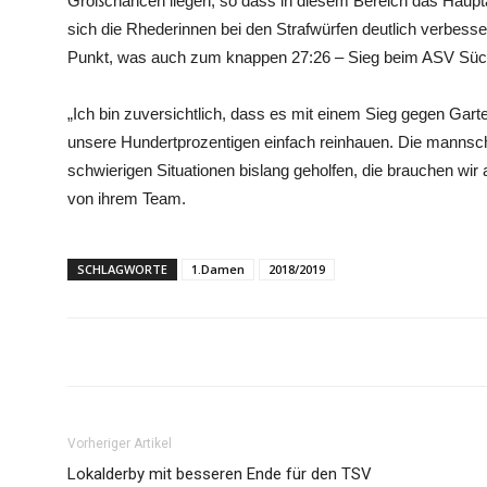
Großchancen liegen, so dass in diesem Bereich das Haupta
sich die Rhederinnen bei den Strafwürfen deutlich verbes
Punkt, was auch zum knappen 27:26 – Sieg beim ASV Sücht
„Ich bin zuversichtlich, dass es mit einem Sieg gegen Garte
unsere Hundertprozentigen einfach reinhauen. Die mannsch
schwierigen Situationen bislang geholfen, die brauchen wir
von ihrem Team.
SCHLAGWORTE
1.Damen
2018/2019
Vorheriger Artikel
Lokalderby mit besseren Ende für den TSV