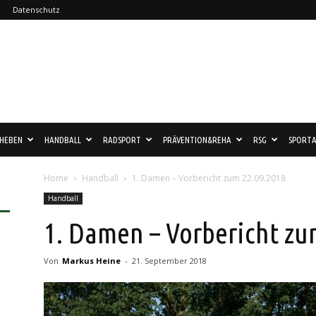
Datenschutz
HEBEN
HANDBALL
RADSPORT
PRÄVENTION&REHA
RSG
SPORTA
Home
Handball
1. Damen – Vorbericht zum 22.09.2018
Handball
1. Damen – Vorbericht zu
Von
Markus Heine
-
21. September 2018