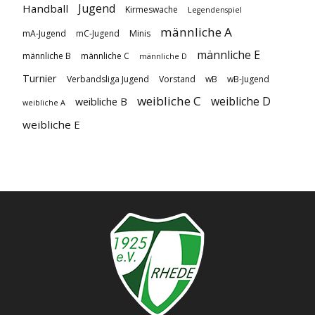
Jugend
Handball
Kirmeswache
Legendenspiel
männliche A
mA-Jugend
mC-Jugend
Minis
männliche E
männliche B
männliche C
männliche D
Turnier
Verbandsliga Jugend
Vorstand
wB
wB-Jugend
weibliche C
weibliche D
weibliche B
weibliche A
weibliche E