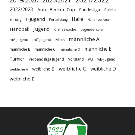
2019/2020
2020/2021
2022/2023
Auto-Becker-Cup
Bundesliga
Calella
Halle
F-Jugend
Ehrung
Fortbildung
Hallenvorraum
Jugend
Handball
Kirmeswache
Legendenspiel
männliche A
mA-Jugend
mC-Jugend
Minis
männliche E
männliche B
männliche C
männliche D
Turnier
Verbandsliga Jugend
Vorstand
wB
wB-Jugend
weibliche C
weibliche D
weibliche B
weibliche A
weibliche E